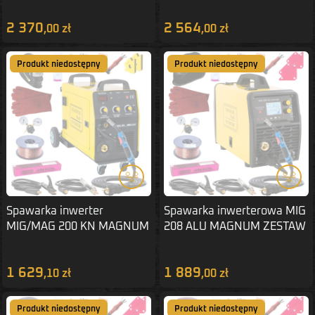
2 370
2 564
,00 zł
,00 zł
Produkt niedostępny
Produkt niedostępny
Spawarka inwerter
Spawarka inwerterowa MIG
MIG/MAG 200 KN MAGNUM
208 ALU MAGNUM ZESTAW
ZESTAW 1
2
1 629
1 889
,10 zł
,00 zł
Produkt niedostępny
Produkt niedostępny