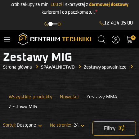
Zrób zakupy za min.
100 zł
i skorzystaj z
darmowej dostawy
*
kurierem i do paczkomatu!.
12 414 05 00
menu
0
Zestawy MIG
Strona główna
SPAWALNICTWO
Zestawy spawalnicze
Z
Wszystkie produkty
Nowości
Zestawy MMA
Zestawy MIG


Sortuj:
Dostępne
Na stronie::
24
Filtry