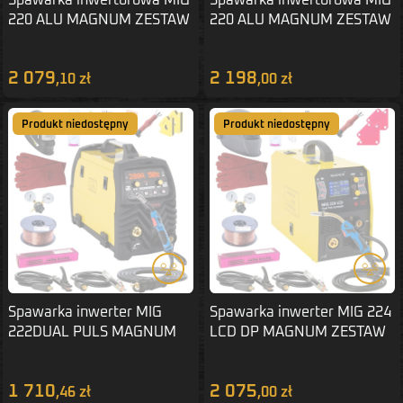
220 ALU MAGNUM ZESTAW
220 ALU MAGNUM ZESTAW
1
3
2 079
2 198
,10 zł
,00 zł
Produkt niedostępny
Produkt niedostępny
Spawarka inwerter MIG
Spawarka inwerter MIG 224
222DUAL PULS MAGNUM
LCD DP MAGNUM ZESTAW
ZESTAW 1
1
1 710
2 075
,46 zł
,00 zł