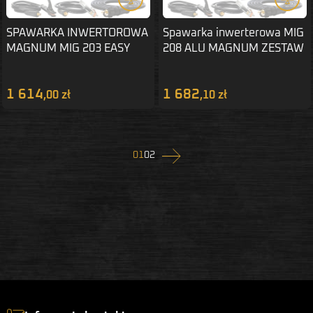
SPAWARKA INWERTOROWA
Spawarka inwerterowa MIG
MAGNUM MIG 203 EASY
208 ALU MAGNUM ZESTAW
ZESTAW 2
1
1 614
1 682
,00 zł
,10 zł
Następny
01
02