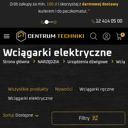
Zrób zakupy za min.
100 zł
i skorzystaj z
darmowej dostawy
*
kurierem i do paczkomatu!.
12 414 05 00
menu
0
Wciągarki elektryczne
Strona główna
NARZĘDZIA
Urządzenia dźwigowe
Wciąga
Wszystkie produkty
Nowości
Wciągarki ręczne
Wciągarki elektryczne

Sortuj:
Dostępne
Filtry