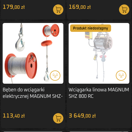
179
169
,00 zł
,00 zł
Produkt niedostępny
Bęben do wciągarki
Wciągarka linowa MAGNUM
elektrycznej MAGNUM SHZ-
SHZ 800 RC
300LIN
113
3 649
,40 zł
,00 zł