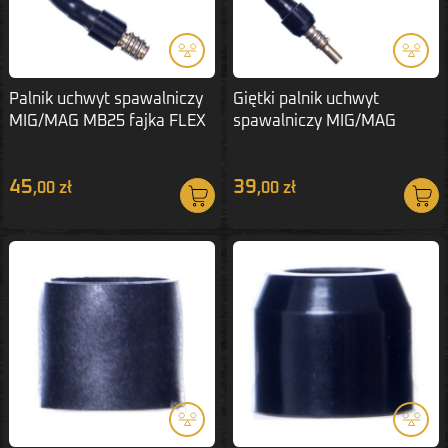
Palnik uchwyt spawalniczy
Giętki palnik uchwyt
MIG/MAG MB25 fajka FLEX
spawalniczy MIG/MAG
MB15 fajka FLEX
45
39
,00 zł
,00 zł