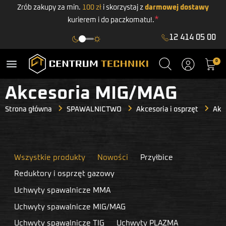
Zrób zakupy za min.
100 zł
i skorzystaj z
darmowej dostawy
*
kurierem i do paczkomatu!.
12 414 05 00
menu
0
Akcesoria MIG/MAG
Strona główna
SPAWALNICTWO
Akcesoria i osprzęt
Akc
Wszystkie produkty
Nowości
Przyłbice
Reduktory i osprzęt gazowy
Uchwyty spawalnicze MMA
Uchwyty spawalnicze MIG/MAG
Uchwyty spawalnicze TIG
Uchwyty PLAZMA