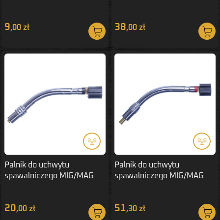
9
38
,00 zł
,00 zł
Palnik do uchwytu
Palnik do uchwytu
spawalniczego MIG/MAG
spawalniczego MIG/MAG
MB24 fajka
MB36 fajka
20
51
,00 zł
,30 zł