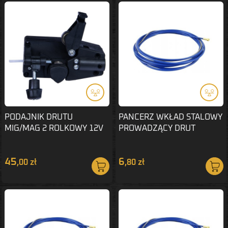
PODAJNIK DRUTU
PANCERZ WKŁAD STALOWY
MIG/MAG 2 ROLKOWY 12V
PROWADZĄCY DRUT
DC SGA145
0,6/0,8mm 3m
45
6
,00 zł
,80 zł