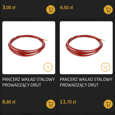
3
4
,00 zł
,50 zł
PANCERZ WKŁAD STALOWY
PANCERZ WKŁAD STALOWY
PROWADZĄCY DRUT
PROWADZĄCY DRUT
1.0/1.2mm 3m
1.0/1.2mm 4m
6
11
,80 zł
,70 zł