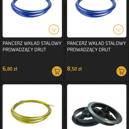
PANCERZ WKŁAD STALOWY
PANCERZ WKŁAD STALOWY
PROWADZĄCY DRUT
PROWADZĄCY DRUT
0,6/0,8mm 4m
0,6/0,8mm 5m
6
8
,80 zł
,50 zł