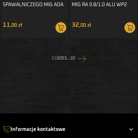
SPAWALNICZEGO MIG ADA
MIG RA 0.8/1.0 ALU WP2
HELVI
11
32
,00 zł
,00 zł
Następny
01
02
03
…
10

Informacje kontaktowe