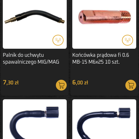
Palnik do uchwytu
Końcówka prądowa fi 0.6
spawalniczego MIG/MAG
MB-15 M6x25 10 szt.
MB15 fajka
7
6
,30 zł
,00 zł