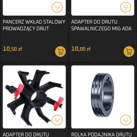
PANCERZ WKŁAD STALOWY
ADAPTER DO DRUTU
PROWADZĄCY DRUT
SPAWALNICZEGO MIG ADA
1.2/1.6mm 5m
K-300
10
10
,50 zł
,00 zł
ADAPTER DO DRUTU
ROLKA PODAJNIKA DRUTU