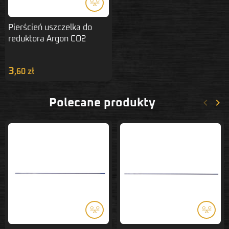
Pierścień uszczelka do
reduktora Argon CO2
C238-1060 PERUN
3
,60 zł
keyboard_arrow_left
keyboard_arrow_right
Polecane produkty
Poprze
Nas