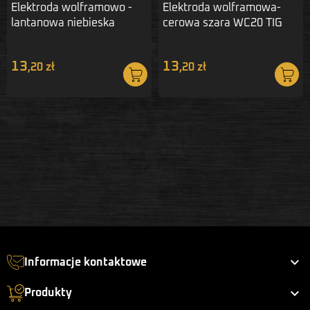
Elektroda wolframowo -
Elektroda wolframowa-
lantanowa niebieska
cerowa szara WC20 TIG
1,6mm WL20 MAGNUM
1,6x175
13
13
,20 zł
,20 zł

Informacje kontaktowe

Produkty