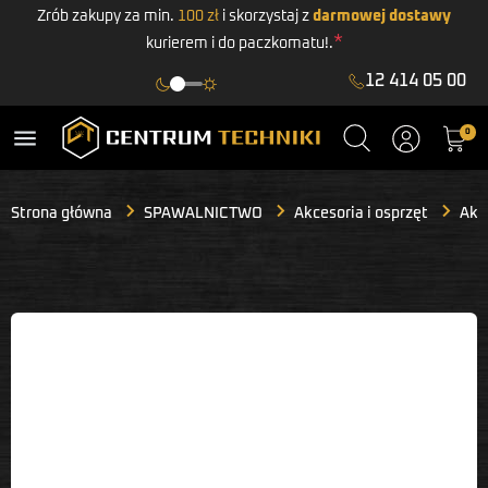
Zrób zakupy za min.
100 zł
i skorzystaj z
darmowej dostawy
*
kurierem i do paczkomatu!.
12 414 05 00
menu
0
Strona główna
SPAWALNICTWO
Akcesoria i osprzęt
Akce