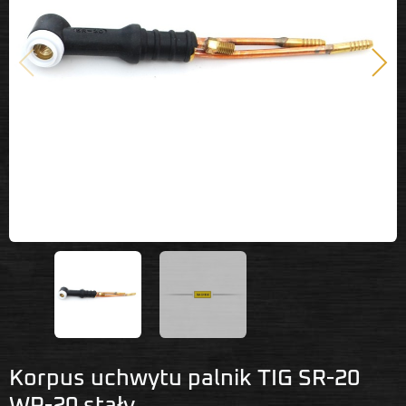
Poprzedni
Nast
Korpus uchwytu palnik TIG SR-20
WP-20 stały