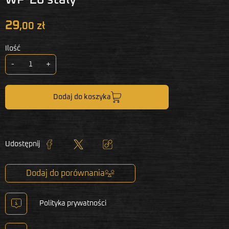
29
,00 zł
Ilość
-
+
Dodaj do koszyka
Udostępnij
Udostępnij
Tweetuj
Kopiuj link
Dodaj do porównania
Polityka prywatności