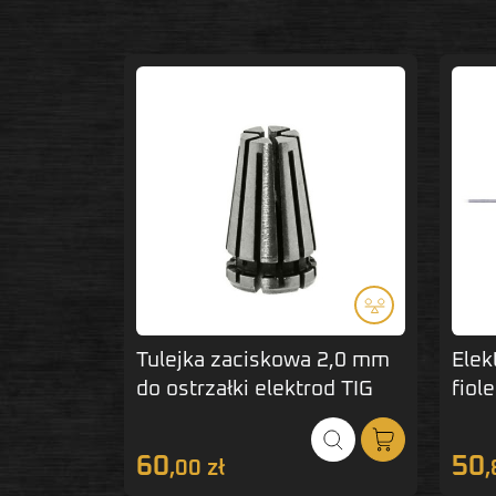
Tulejka zaciskowa 2,0 mm
Elek
do ostrzałki elektrod TIG
fiol
3,2x
60
50
,00 zł
,