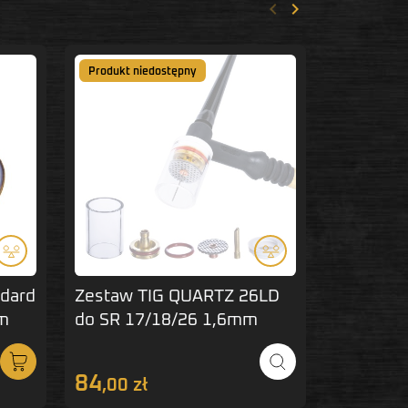
keyboard_arrow_left
keyboard_arrow_right
Poprzedni
Następny
Produkt niedostępny
dard
Zestaw TIG QUARTZ 26LD
Izolator
mm
do SR 17/18/26 1,6mm
standard
MAGNUM
17/18/26
84
8
,00 zł
,60 zł