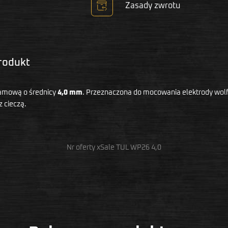
Zasady zwrotu
produkt
framową o średnicy
4,0 mm
. Przeznaczona do mocowania elektrody wolf
 cieczą.
Nr oferty xSale TUL WP26 4,0