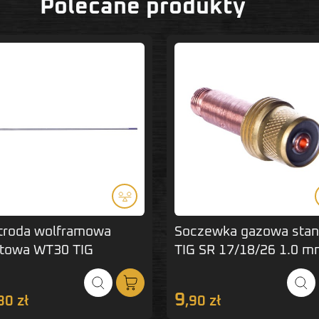
Polecane produkty
troda wolframowa
Soczewka gazowa stan
etowa WT30 TIG
TIG SR 17/18/26 1.0 
175
9
80 zł
,90 zł