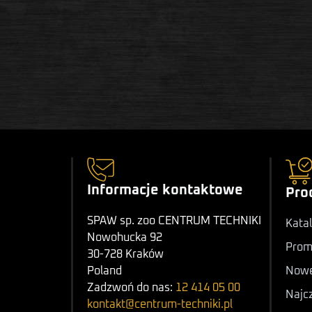
Informacje kontaktowe
Pro
SPAW sp. zoo CENTRUM TECHNIKI
Katal
Nowohucka 92
Prom
30-728 Kraków
Nowe
Poland
Zadzwoń do nas:
12 414 05 00
Najc
kontakt@centrum-techniki.pl