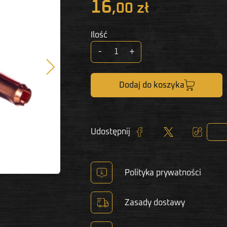
16
,00 zł
Ilość
-
+
Następny
Dodaj do koszyka
Udostępnij
Udostępnij
Tweetuj
Kopiuj lin
Polityka prywatności
Zasady dostawy