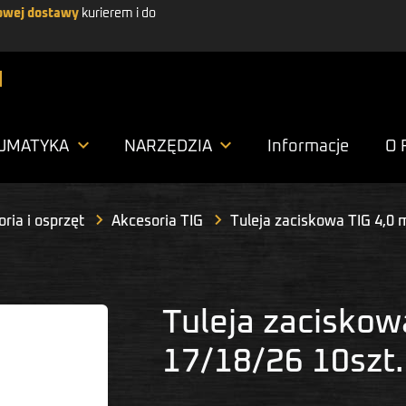
wej dostawy
kurierem i do


UMATYKA
NARZĘDZIA
Informacje
O 
ria i osprzęt
Akcesoria TIG
Tuleja zaciskowa TIG 4,0 
Tuleja zaciskow
17/18/26 10szt.