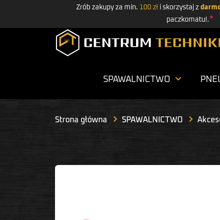
Zrób zakupy za min.
100 zł
i skorzystaj z
darmo
*
paczkomatu!.

SPAWALNICTWO
PNE
Strona główna
SPAWALNICTWO
Akceso