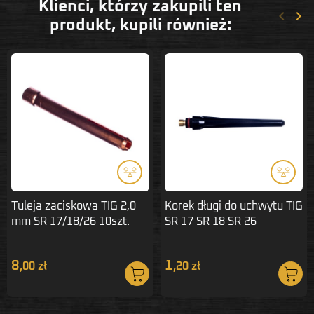
Klienci, którzy zakupili ten
keyboard_arrow_left
keyboard_arrow_right
Poprze
Nas
produkt, kupili również:
Tuleja zaciskowa TIG 2,0
Korek długi do uchwytu TIG
mm SR 17/18/26 10szt.
SR 17 SR 18 SR 26
8
1
,00 zł
,20 zł