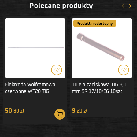
keyboard_arrow_left
keyboard_arrow_right
Polecane produkty
Poprze
Nas
Produkt niedostępny
Elektroda wolframowa
Tuleja zaciskowa TIG 3,0
czerwona WT20 TIG
mm SR 17/18/26 10szt.
3,2x175
50
9
,80 zł
,20 zł