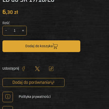
6
,30 zł
Ilość
-
+
Dodaj do koszyka
Udostępnij
Udostępnij
Tweetuj
Kopiuj link
Dodaj do porównania
Polityka prywatności