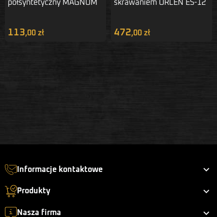
półsyntetyczny MAGNUM
skrawaniem ORLEN ES-12
10W-40 5 L
20 L
113
472
,00 zł
,00 zł

Informacje kontaktowe

Produkty

Nasza firma