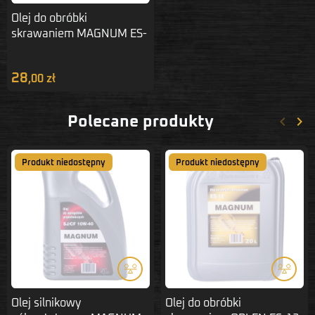
Olej do obróbki
skrawaniem MAGNUM ES-
12 1 L
28
,00 zł
keyboard_arrow_left
keyboard_arrow_right
Polecane produkty
Poprze
Nas
Produkt niedostępny
Produkt niedostępny
Olej silnikowy
Olej do obróbki