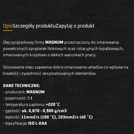
Opis
Szczegóły produktu
Zapytaj o produkt
Olej sprężarkowy firmy
MAGNUM
przeznaczony do smarowania
powietrznych sprężarek tłokowych oraz rotacyjnych łopatkowych,
smarowanych kroplowo o lekkich warunkach pracy.
Stosowanie oleju zapewnia dobre smarowanie układów co wpływa na
trwałość i żywotność eksploatowanych elementów.
DANE TECHNICZNE:
- producent:
MAGNUM
- pojemność: 5
l
- temperatura zapłonu:
>220˚C
- gęstość:
ok. 0,870 - 0,900 g/cm3
- lepkość:
11mm2/s (100 ˚C), 103mm2/s (40 ˚C)
- klasyfikacje:
ISO L-DAA