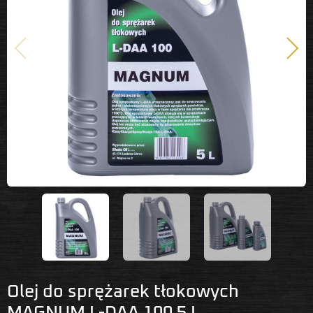
Poprzedni
Nast
Olej do sprężarek tłokowych
MAGNUM L-DAA 100 5 L