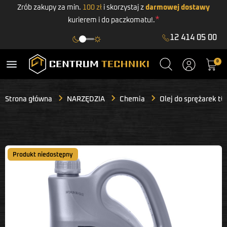
Zrób zakupy za min.
100 zł
i skorzystaj z
darmowej dostawy
*
kurierem i do paczkomatu!.
12 414 05 00
menu
0
Strona główna
NARZĘDZIA
Chemia
Olej do sprężarek t
Produkt niedostępny