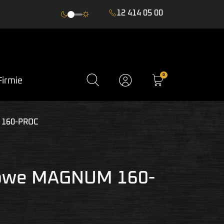
12 414 05 00
0
Firmie
 160-PROC
owe MAGNUM 160-