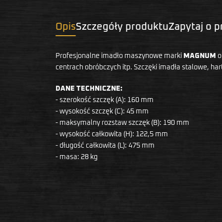
Opis
Szczegóły produktu
Zapytaj o 
Profesjonalne imadło maszynowe marki
MAGNUM
o
centrach obróbczych itp. Szczęki imadła stalowe, har
DANE TECHNICZNE:
- szerokość szczęk (A): 160 mm
- wysokość szczęk (C): 45 mm
- maksymalny rozstaw szczęk (B): 190 mm
- wysokość całkowita (H): 122,5 mm
- długość całkowita (L): 475 mm
- masa: 28 kg