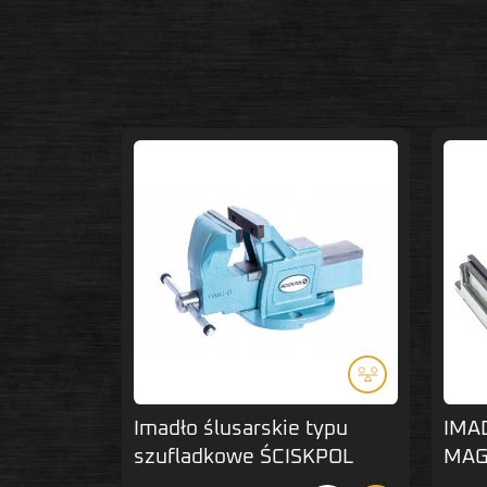
Imadło ślusarskie typu
IMA
szufladkowe ŚCISKPOL
MAG
14030-100