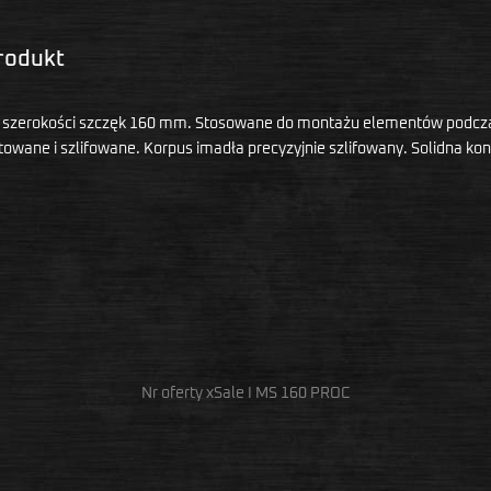
produkt
 szerokości szczęk 160 mm. Stosowane do montażu elementów podczas p
towane i szlifowane. Korpus imadła precyzyjnie szlifowany. Solidna ko
Nr oferty xSale I MS 160 PROC