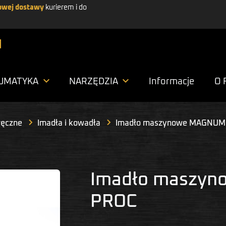
wej dostawy
kurierem i do


UMATYKA
NARZĘDZIA
Informacje
O 
ręczne
Imadła i kowadła
Imadło maszynowe MAGNUM
Imadło maszyn
PROC