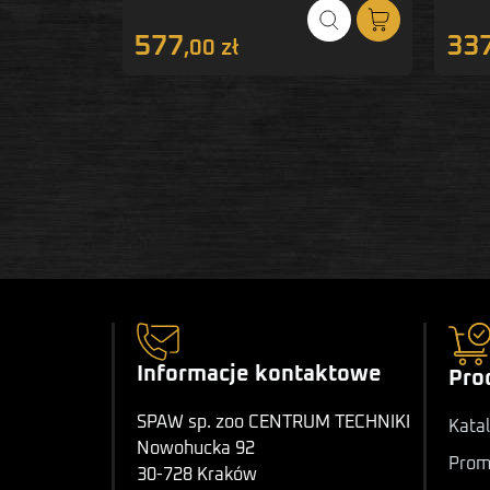
577
33
,00 zł
Informacje kontaktowe
Pro
SPAW sp. zoo CENTRUM TECHNIKI
Katal
Nowohucka 92
Prom
30-728 Kraków