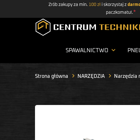
Zrób zakupy za min.
100 zł
i skorzystaj z
darmo
*
paczkomatu!.

SPAWALNICTWO
PNE
Strona główna
NARZĘDZIA
Narzędzia 