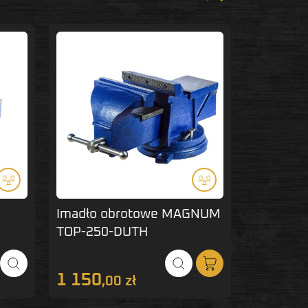
Poprzedni
Następny
Imadło obrotowe MAGNUM
Imadło ś
TOP-250-DUTH
ŚCISKPO
1 150
1 378
,00 zł
,