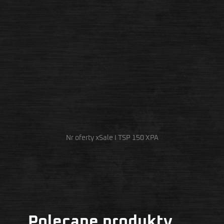
Nr oferty xSale I TSP 150 XPA
Polecane produkty