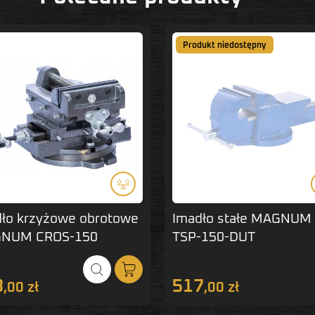
Produkt niedostępny
ło krzyżowe obrotowe
Imadło stałe MAGNUM
NUM CROS-150
TSP-150-DUT
3
517
,00 zł
,00 zł