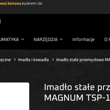
wej dostawy
kurierem i do


UMATYKA
NARZĘDZIA
Informacje
O 
ręczne
Imadła i kowadła
Imadło stałe przemysłowe 
Imadło stałe p
MAGNUM TSP-1