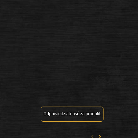
Odpowiedzialność za produkt
keyboard_arrow_left
keyboard_arrow_right