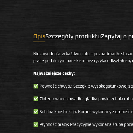
Opis
Szczegóły produktu
Zapytaj o 
Niezawodność w każdym calu – poznaj imadło ślusar
pracę pod dużym naciskiem bez ryzyka odkształceń, 
Najważniejsze cechy:
✅ Pewność chwytu: Szczęki z wysokogatunkowej stali
✅ Zintegrowane kowadło: gładka powierzchnia roboc
✅ Solidna konstrukcja: Korpus wykonany z gruboście
✅ Płynność pracy: Precyzyjnie wykonana śruba pociąg