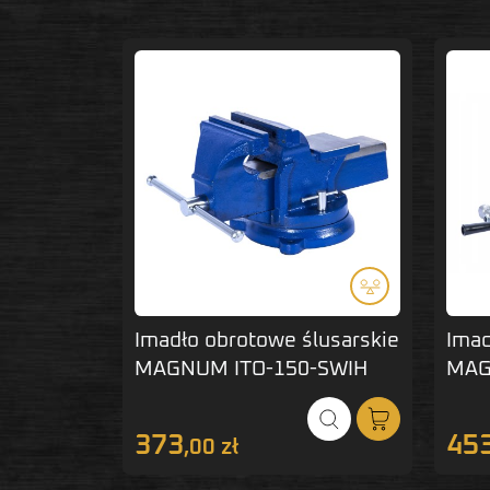
Imadło obrotowe ślusarskie
Imad
MAGNUM ITO-150-SWIH
MAG
373
45
,00 zł