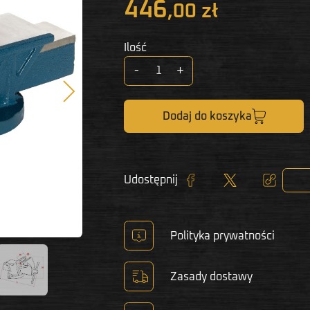
446
,00 zł
Ilość
-
+
Następny
Dodaj do koszyka
Udostępnij
Udostępnij
Tweetuj
Kopiuj lin
Polityka prywatności
Zasady dostawy