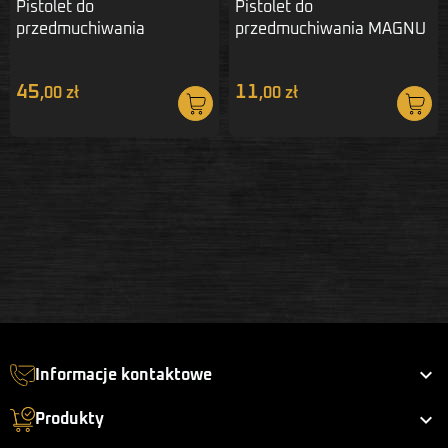
Pistolet do
Pistolet do
przedmuchiwania
przedmuchiwania MAGNU
MAGNUM 551C
M JS-131
45
11
,00 zł
,00 zł

Informacje kontaktowe

Produkty