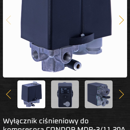
Poprzedni
Nast
Poprzedni
Nastę
Wyłącznik ciśnieniowy do
kompresora CONDOR MDR-3/11 20A