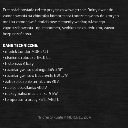
Presostat posiada cztery przyłącza wewnętrzne. Dolny gwint do
zamocowania na zbiorniku kompresora i boczne gwinty do których
można zamocować dodatkowe elementy według własnego
zapotrzebowania - np. manometr, szybkozłącza, reduktor, zawór
bezpieczeństwa.
DANE TECHNICZNE:
- model: Condor MDR 3/11
- ciśnienie robocze: 8-10 bar
- histereza: 2 bary
- rozmiar gwintu dolnego: GW 3/8”
- rozmiar gwintów bocznych: GW 1/4”
- zabezpieczenie termiczne: 20 A
- napięcie zasilania: 400 V
- maksymalna moc silnika: 9 kW
- temperatura pracy: -5°C /+80°C
Nr oferty xSale P MDR3/11 20A