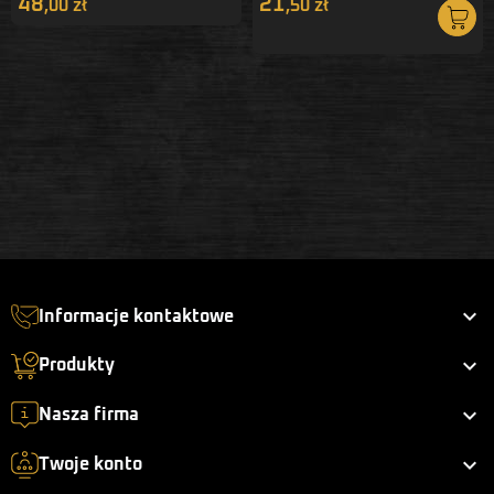
48
21
,00 zł
,50 zł

Informacje kontaktowe

Produkty

Nasza firma

Twoje konto