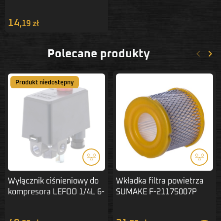
14
,19 zł
keyboard_arrow_left
keyboard_arrow_right
Polecane produkty
Poprze
Nas
Produkt niedostępny
Wyłącznik ciśnieniowy do
Wkładka filtra powietrza
kompresora LEFOO 1/4L 6-
SUMAKE F-21175007P
8 BAR