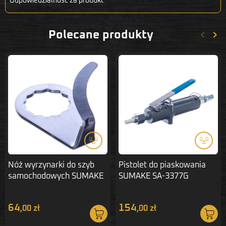
Odpowiedzialność za produkt
keyboard_arrow_left
keyboard_arrow_right
Polecane produkty
Poprze
Nas
Nóż wyrzynarki do szyb
Pistolet do piaskowania
samochodowych SUMAKE
SUMAKE SA-3377G
ST-082B
64
154
,00 zł
,00 zł