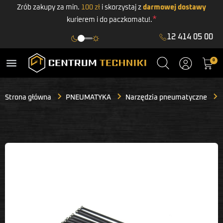
Zrób zakupy za min.
100 zł
i skorzystaj z
darmowej dostawy
*
kurierem i do paczkomatu!.
12 414 05 00
menu
0
Strona główna
PNEUMATYKA
Narzędzia pneumatyczne