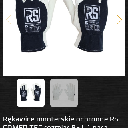
Poprzedni
Nast
Rękawice monterskie ochronne RS
COMFO TEC rozmiar 9 - L 1 para