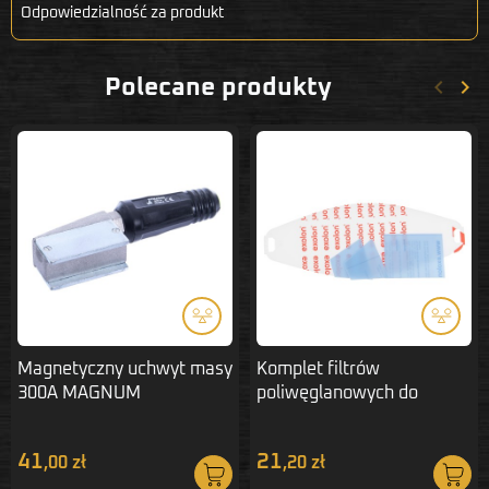
Odpowiedzialność za produkt
keyboard_arrow_left
keyboard_arrow_right
Polecane produkty
Poprze
Nas
Magnetyczny uchwyt masy
Komplet filtrów
300A MAGNUM
poliwęglanowych do
przyłbicy spawalniczej
Magnum Panorama
41
21
,00 zł
,20 zł