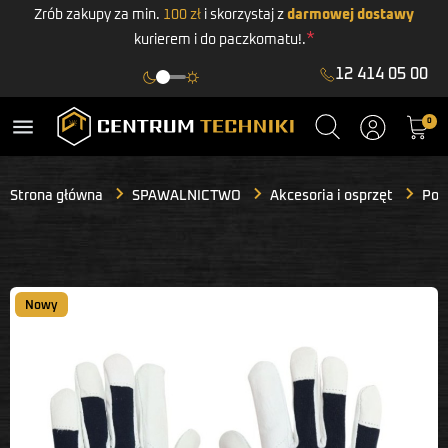
Zrób zakupy za min.
100 zł
i skorzystaj z
darmowej dostawy
*
kurierem i do paczkomatu!.
12 414 05 00
menu
0
Strona główna
SPAWALNICTWO
Akcesoria i osprzęt
Poz
Nowy