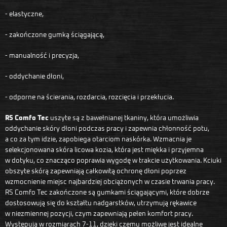
- elastyczne,
- zakończone gumką ściągającą,
- manualność i precyzja,
- oddychanie dłoni,
- odporne na ścierania, rozdarcia, rozcięcia i przekłucia.
RS Comfo Tec
uszyte są z bawełnianej tkaniny, która umożliwia
oddychanie skóry dłoni podczas pracy i zapewnia chłonność potu,
a co za tym idzie, zapobiega otarciom naskórka. Wzmacnia je
selekcjonowana skóra licowa kozia, która jest miękka i przyjemna
w dotyku, co znacząco poprawia wygodę w trakcie użytkowania. Kciuki
obszyte skórą zapewniają całkowitą ochronę dłoni poprzez
wzmocnienie miejsc najbardziej obciążonych w czasie trwania pracy.
RS Comfo Tec zakończone są gumkami ściągającymi, które dobrze
dostosowują się do kształtu nadgarstków, utrzymują rękawice
w niezmiennej pozycji, czym zapewniają pełen komfort pracy.
Występują w rozmiarach 7-11, dzięki czemu możliwe jest idealne