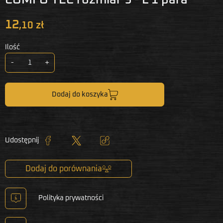
12
,10 zł
Ilość
-
+
Dodaj do koszyka
Udostępnij
Udostępnij
Tweetuj
Kopiuj link
Dodaj do porównania
Polityka prywatności