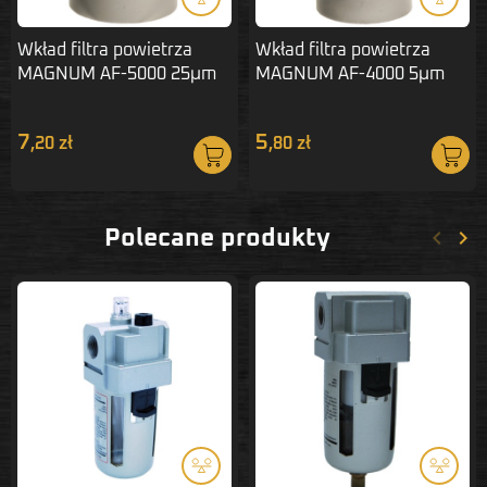
Wkład filtra powietrza
Wkład filtra powietrza
MAGNUM AF-5000 25μm
MAGNUM AF-4000 5μm
polietylen
polietylen
7
5
,20 zł
,80 zł
keyboard_arrow_left
keyboard_arrow_right
Polecane produkty
Poprze
Nas