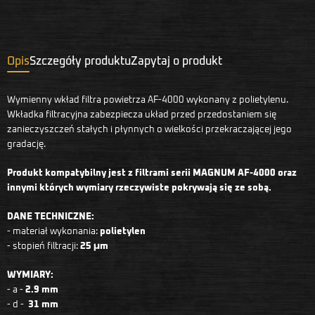
Opis
Szczegóły produktu
Zapytaj o produkt
Wymienny wkład filtra powietrza AF-4000 wykonany z polietylenu.
Wkładka filtracyjna zabezpiecza układ przed przedostaniem się
zanieczyszczeń stałych i płynnych o wielkości przekraczającej jego
gradację.
Produkt kompatybilny jest z filtrami serii MAGNUM AF-4000 oraz
innymi których wymiary rzeczywiste pokrywają się ze sobą.
DANE TECHNICZNE:
- materiał wykonania:
polietylen
- stopień filtracji:
25 μm
WYMIARY:
- a -
2.9 mm
- d -
31 mm