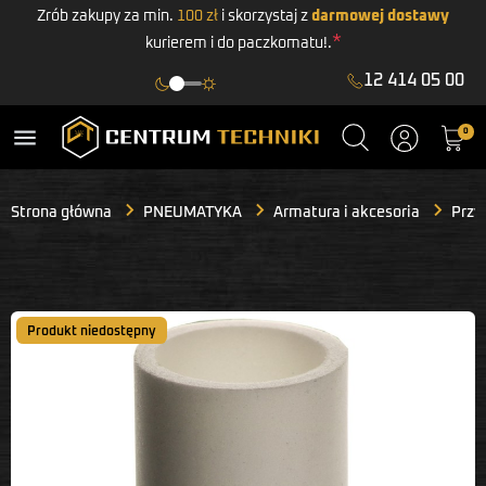
Zrób zakupy za min.
100 zł
i skorzystaj z
darmowej dostawy
*
kurierem i do paczkomatu!.
12 414 05 00
menu
0
Strona główna
PNEUMATYKA
Armatura i akcesoria
Przy
Produkt niedostępny