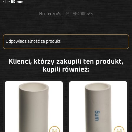
- h -
60 mm
Nr oferty xSale P C AF4000-25
Odpowiedzialność za produkt
Klienci, którzy zakupili ten produkt,
kupili również: