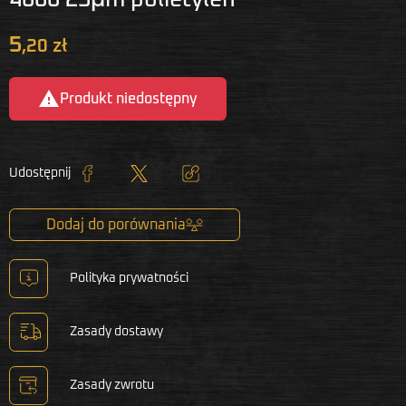
5
,20 zł

Produkt niedostępny
Udostępnij
Udostępnij
Tweetuj
Kopiuj link
Dodaj do porównania
Polityka prywatności
Zasady dostawy
Zasady zwrotu