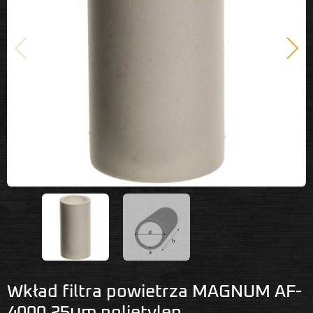
Poprzedni
Nast
Wkład filtra powietrza MAGNUM AF-
4000 25μm polietylen