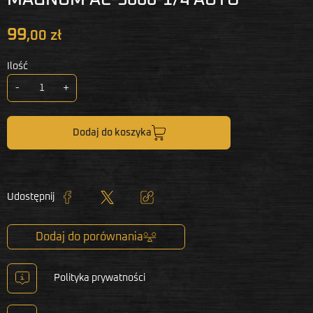
99
,00 zł
Ilość
-
+
Dodaj do koszyka
Udostępnij
Udostępnij
Tweetuj
Kopiuj link
Dodaj do porównania
Polityka prywatności