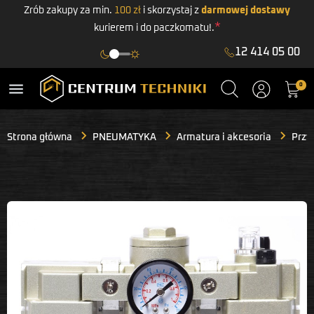
Zrób zakupy za min.
100 zł
i skorzystaj z
darmowej dostawy
*
kurierem i do paczkomatu!.
12 414 05 00
menu
0
Strona główna
PNEUMATYKA
Armatura i akcesoria
Przy