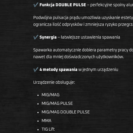
✔
Funkcja DOUBLE PULSE
– perfekcyjne spoiny al
Podwójna pulsacja prądu umożliwia uzyskanie estety
ogranicza ilość odprysków i zmniejsza ryzyko przegrz
✔
Synergia
– łatwiejsze ustawienia spawania
Spawarka automatycznie dobiera parametry pracy do 
nawet dla mniej doświadczonych użytkowników.
✔
4 metody spawania
w jednym urządzeniu
Urządzenie obsługuje:
MIG/MAG
MIG/MAG PULSE
MIG/MAG DOUBLE PULSE
MMA
TIG Lift