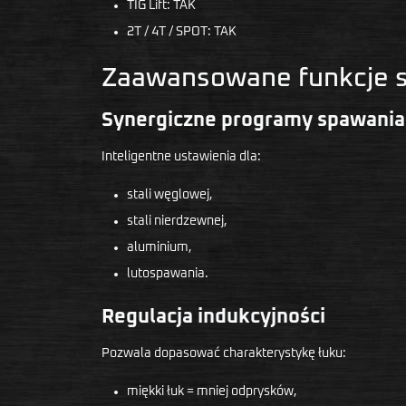
TIG Lift: TAK
2T / 4T / SPOT: TAK
Zaawansowane funkcje 
Synergiczne programy spawania
Inteligentne ustawienia dla:
stali węglowej,
stali nierdzewnej,
aluminium,
lutospawania.
Regulacja indukcyjności
Pozwala dopasować charakterystykę łuku:
miękki łuk = mniej odprysków,