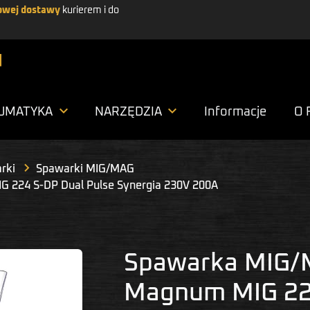
wej dostawy
kurierem i do


UMATYKA
NARZĘDZIA
Informacje
O 
rki
Spawarki MIG/MAG
224 S-DP Dual Pulse Synergia 230V 200A
Spawarka MIG/
Magnum MIG 224