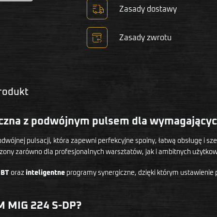
Zasady dostawy
Zasady zwrotu
produkt
iczna z podwójnym pulsem dla wymagający
wójnej pulsacji, która zapewni perfekcyjne spoiny, łatwą obsługę i 
ny zarówno dla profesjonalnych warsztatów, jak i ambitnych użytko
GBT
oraz
inteligentne
programy synergiczne, dzięki którym ustawienie 
M MIG 224 S-DP?