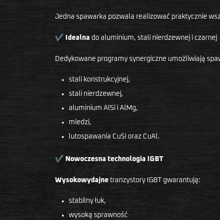
Jedna spawarka pozwala realizować praktycznie wsz
✔
Idealna
do aluminium, stali nierdzewnej i czarnej
Dedykowane programy synergiczne umożliwiają spa
stali konstrukcyjnej,
stali nierdzewnej,
aluminium AlSi i AlMg,
miedzi,
lutospawania CuSi oraz CuAl.
✔
Nowoczesna technologia IGBT
Wysokowydajne
tranzystory IGBT gwarantują:
stabilny łuk,
wysoką sprawność