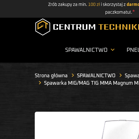
Zrób zakupy za min.
100 zł
i skorzystaj z
darmo
*
paczkomatu!.

SPAWALNICTWO
PNE
Strona główna
SPAWALNICTWO
Spawa
Spawarka MIG/MAG TIG MMA Magnum MIG 