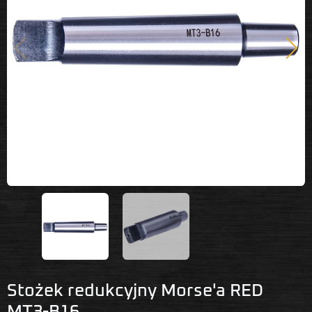
Poprzedni
Nast
Stożek redukcyjny Morse'a RED
MT3-B16