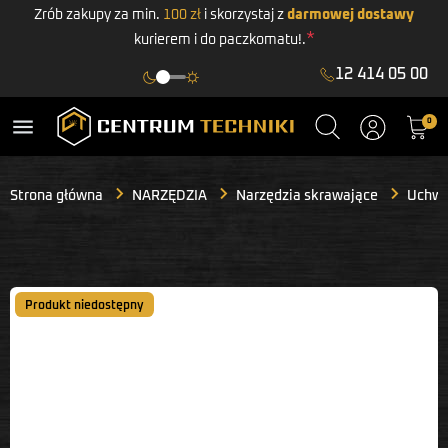
Zrób zakupy za min.
100 zł
i skorzystaj z
darmowej dostawy
*
kurierem i do paczkomatu!.
12 414 05 00
menu
0
Strona główna
NARZĘDZIA
Narzędzia skrawające
Uchwyt
Produkt niedostępny