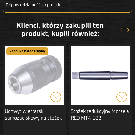
Odpowiedzialność za produkt
Klienci, którzy zakupili ten
keyboard_arrow_left
keyboard_arrow_right
Poprze
Nas
produkt, kupili również:
Produkt niedostępny
Uchwyt wiertarski
Stożek redukcyjny Morse'a
samozaciskowy na stożek
RED MT4-B22
B18 1-16 mm