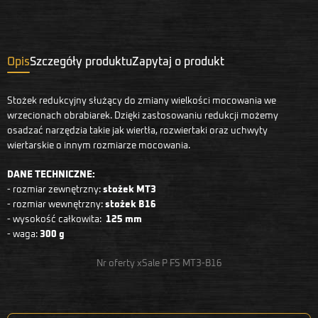
Opis
Szczegóły produktu
Zapytaj o produkt
Stożek redukcyjny służący do zmiany wielkości mocowania we
wrzecionach obrabiarek. Dzięki zastosowaniu redukcji możemy
osadzać narzędzia takie jak wiertła, rozwiertaki oraz uchwyty
wiertarskie o innym rozmiarze mocowania.
DANE TECHNICZNE:
- rozmiar zewnętrzny:
stożek MT3
- rozmiar wewnętrzny:
stożek B16
- wysokość całkowita:
125 mm
- waga:
300 g
Nr oferty xSale P FS MT3-B16