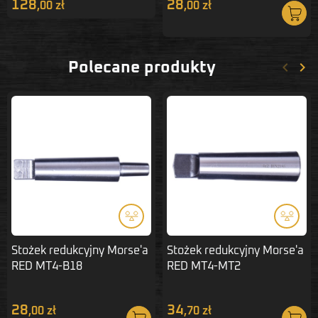
128
28
,00 zł
,00 zł
keyboard_arrow_left
keyboard_arrow_right
Polecane produkty
Poprze
Nas
Stożek redukcyjny Morse'a
Stożek redukcyjny Morse'a
RED MT4-B18
RED MT4-MT2
28
34
,00 zł
,70 zł