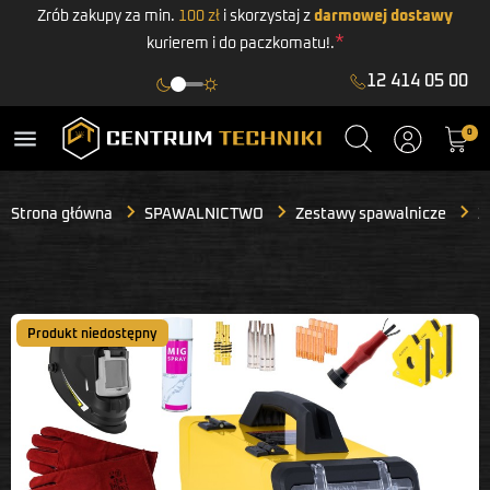
Zrób zakupy za min.
100 zł
i skorzystaj z
darmowej dostawy
*
kurierem i do paczkomatu!.
12 414 05 00
menu
0
Strona główna
SPAWALNICTWO
Zestawy spawalnicze
Z
Produkt niedostępny