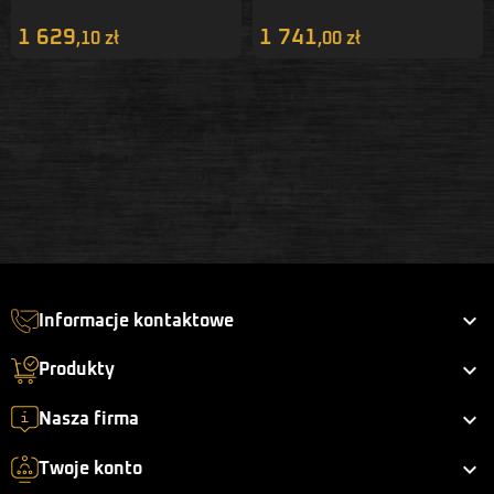
1 629
1 741
,10 zł
,00 zł

Informacje kontaktowe

Produkty

Nasza firma

Twoje konto