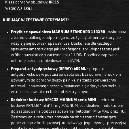
- Klasa ochrony obudowy:
IP21S
- Waga:
7,7 [kg]
KUPUJĄC W ZESTAWIE OTRZYMASZ:
Przyłbice spawalnicza MAGNUM STANDARD 110X90
- wykonana
z termo stabilnego, odpornego na zużycie polimeru w który nie
wtapiają się odpryski spawalnicze. Doskonała dla każdego
spawacza amatorskiego jak i profesjonalisty. Wyposażona jest
w filtr spawalniczy o zaciemnieniu 11 DIN. Przyłbica zapewnia
ochronę przed promieniowaniem UV/IR.
Preparat antyodpryskowy (SPRAY) 400ML
- preparat
antyodpryskowy w postaci aerozolu jest bezwonnym środkiem
używanym do ochrony dyszy palnika, narzędzi i powierzchni
materiału spawanego przed wtapianiem się odprysków metalu
w trakcie spawania technikami elektrycznymi
Reduktor butlowy AR/CO2 MAGNUM seria MINI
- reduktor
butlowy AR/CO2 "mini" firmy MAGNUM jest idealnym reduktorem
do zastosowania podczas spawania metodami MIG/MAG oraz TIG.
Zastosowanie reduktora pozwala na obniżenie ciśnienie gazu
pobieranego z butli gazowej umożliwiając jego płynną i precyzyjną
regulację przepływu na wyjściu reduktora, co znacznie ułatwia