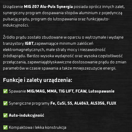
Urządzenie
MIG 207 Alu-Puls Synergia
posiada oprócz innych zalet,
synergiczny program dospawania stopów aluminium z pojedynczą
pulsacją prądu, program do lutospawania oraz funkcjęauto-
indukcyjności.
Źródło prądu zostało zbudowane w oparciu o wytrzymałe i wydajne
tranzystory
IGBT
,zapewniające minimum zakłóceń
elektromagnetycznych, małe straty mocy i niezawodność
źródłaprądu. Bardzo wysoka wydajność oraz wysoka częstotliwość
przełączania, zapewniająbłyskawiczne dostosowanie prądu do zmian
parametrów w czasie spawania a także mniejszezużycie energii.
Funkcje i zalety urządzenia:
✅ Spawanie
MIG/MAG, MMA, TIG LIFT, FCAW, Lutospawanie
✅ Synergiczne programy
Fe, CuSi, SS, AL4043, AL5356, FLUX
✅
Auto-indukcyjność
✅ Kompaktowa i lekka konstrukcja