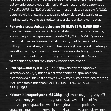
ustawienie docelowego ciśnienia. Przeznaczony do gazów typu
ARGON, DWUTLENEK WĘGLA oraz mieszanek tych gazów Ar/CO2.
Jego niewielkie rozmiary znacznie ułatwiają użytkowanie oraz
minimalizują ryzyko uszkodzenia w trakcie wykonywania prac.
Rękawice spawalnicze ochronne SG GLOVES WELDER RED
-
przeznaczone do wszystkich pozostałych procesów spawania,
a w szczególności spawania metodą MIG/MAG i MMA. Rękawica
pięciopalcowa, ochronna, z anatomicznym układem kciuka,
z długim mankietem, strona grzbietowa wykonana jest z jednego
kawałka dwoiny, strona dłoniowa chwytna składa się z dwóch
elementów: mankiet jest doszyty na linii nadgarstka. Szwy
wzmacniane bizami, wewnątrz wypodszewkowane.
Drut spawalniczy 0,8 5kg
- drut spawalniczy manganowo-
krzemowy pokryty miedzią przeznaczony do spawania stali
niestopowych, niskostopowych we wszystkich pozycjach metodą
MAG (w osłonie mieszanki Ar+CO2 lub CO2). AWS A5.18 ER70S-6
G3Si1 - SG2
Kątowniki magnetyczne M3 12kg
- kątownik magnetyczny M3
przeznaczony jest do podtrzymania stalowych elementów
podczas prac spawalniczych. Niezbędna pomoc podczas
spawania, prac montażowych, umożliwia precyzyjne ustawienie