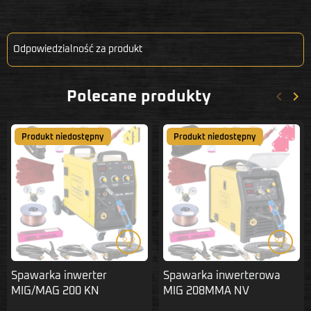
Odpowiedzialność za produkt
keyboard_arrow_left
keyboard_arrow_right
Polecane produkty
Poprze
Nas
Produkt niedostępny
Produkt niedostępny
Spawarka inwerter
Spawarka inwerterowa
MIG/MAG 200 KN
MIG 208MMA NV
MAGNUM ZESTAW 1
MAGNUM ZESTAW 2