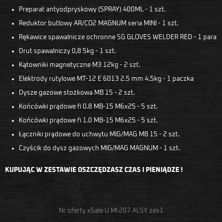
Preparat antyodpryskowy (SPRAY) 400ML - 1 szt.
Reduktor butlowy AR/CO2 MAGNUM seria MINI - 1 szt.
Rękawice spawalnicze ochronne SG GLOVES WELDER RED - 1 para
Drut spawalniczy 0,8 5kg - 1 szt.
Kątowniki magnetyczne M3 12kg - 2 szt.
Elektrody rutylowe MT-12 E 6013 2.5 mm 4.5kg - 1 paczka
Dysze gazowe stożkowa MB 15 - 2 szt.
Końcówki prądowe fi 0.8 MB-15 M6x25 - 5 szt.
Końcówki prądowe fi 1.0 MB-15 M6x25 - 5 szt.
Łączniki prądowe do uchwytu MIG/MAG MB 15 - 2 szt.
Czyścik do dysz gazowych MIG/MAG MAGNUM - 1 szt.
KUPUJĄC W ZESTAWIE OSZCZĘDZASZ CZAS I PIENIĄDZE !
Nr oferty xSale U MI 207 ALSY zes1