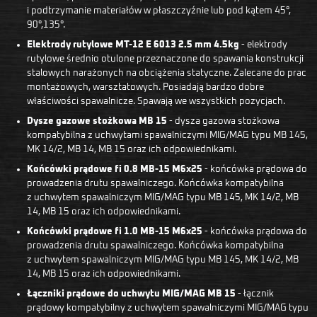
i podtrzymanie materiałów w płaszczyźnie lub pod kątem 45°,
90°,135°.
Elektrody rutylowe MT-12 E 6013 2.5 mm 4.5kg
- elektrody
rutylowe średnio otulone przeznaczone do spawania konstrukcji
stalowych narażonych na obciążenia statyczne. Zalecane do prac
montażowych, warsztatowych. Posiadają bardzo dobre
właściwości spawalnicze. Spawają we wszystkich pozycjach.
Dysze gazowe stożkowa MB 15
- dysza gazowa stożkowa
kompatybilna z uchwytami spawalniczymi MIG/MAG typu MB 145,
MK 14/2, MB 14, MB 15 oraz ich odpowiednikami.
Końcówki prądowe fi 0.8 MB-15 M6x25
- końcówka prądowa do
prowadzenia drutu spawalniczego. Końcówka kompatybilna
z uchwytem spawalniczym MIG/MAG typu MB 145, MK 14/2, MB
14, MB 15 oraz ich odpowiednikami.
Końcówki prądowe fi 1.0 MB-15 M6x25
- końcówka prądowa do
prowadzenia drutu spawalniczego. Końcówka kompatybilna
z uchwytem spawalniczym MIG/MAG typu MB 145, MK 14/2, MB
14, MB 15 oraz ich odpowiednikami.
Łączniki prądowe do uchwytu MIG/MAG MB 15
- łącznik
prądowy kompatybilny z uchwytem spawalniczymi MIG/MAG typu