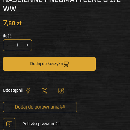
WW
7
,60 zł
Ilość
-
+
Dodaj do koszyka
Udostępnij
Udostępnij
Tweetuj
Kopiuj link
Dodaj do porównania
Polityka prywatności