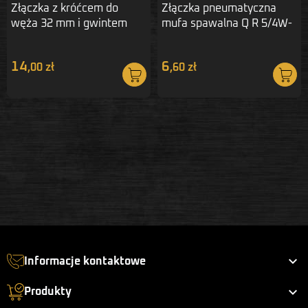
Złączka z króćcem do
Złączka pneumatyczna
węża 32 mm i gwintem
mufa spawalna Q R 5/4W-
zewnętrznym 1"
5/4W M
14
6
,00 zł
,60 zł

Informacje kontaktowe

Produkty