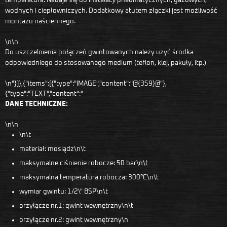
wodnych i ciepłowniczych. Dodatkowy atutem złączki jest możliwość
montażu naściennego.
\n\n
Do uszczelnienia połączeń gwintowanych należy użyć środka
odpowiedniego do stosowanego medium (teflon, klej, pakuły, itp.)
\n"}]},{"items":[{"type":"IMAGE","content":"@{359}@"},
{"type":"TEXT","content":"
DANE TECHNICZNE:
\n\n
\n\t
materiał: mosiądz\n\t
maksymalne ciśnienie robocze: 50 bar\n\t
maksymalna temperatura robocza: 300°C\n\t
wymiar gwintu: 1/2\" BSP\n\t
przyłącze nr.1: gwint wewnętrzny\n\t
przyłącze nr.2: gwint wewnętrzny\n