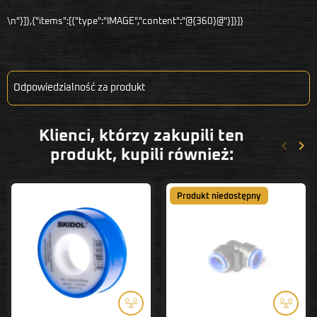
\n"}]},{"items":[{"type":"IMAGE","content":"@{360}@"}]}]}
Odpowiedzialność za produkt
Klienci, którzy zakupili ten
keyboard_arrow_left
keyboard_arrow_right
Poprze
Nas
produkt, kupili również:
Produkt niedostępny