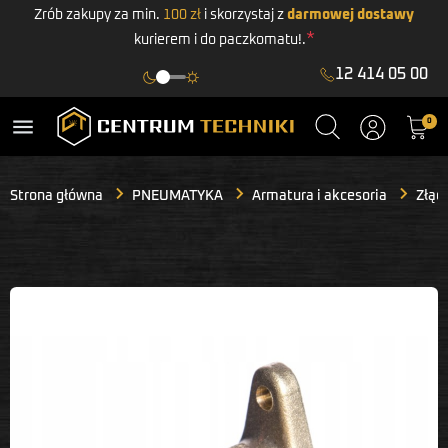
Zrób zakupy za min.
100 zł
i skorzystaj z
darmowej dostawy
*
kurierem i do paczkomatu!.
12 414 05 00
menu
0
Strona główna
PNEUMATYKA
Armatura i akcesoria
Złącz