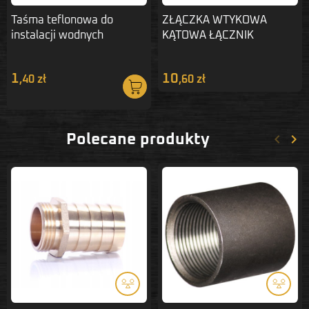
Taśma teflonowa do
ZŁĄCZKA WTYKOWA
instalacji wodnych
KĄTOWA ŁĄCZNIK
i pneumatycznych 12 mm
KOLANO WĄŻ 16MM SPV
1
10
,40 zł
,60 zł
keyboard_arrow_left
keyboard_arrow_right
Polecane produkty
Poprze
Nas