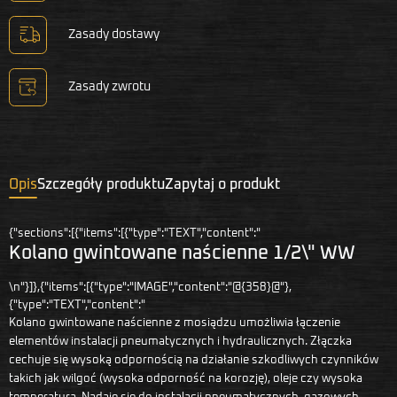
Zasady dostawy
Zasady zwrotu
Opis
Szczegóły produktu
Zapytaj o produkt
{"sections":[{"items":[{"type":"TEXT","content":"
Kolano gwintowane naścienne 1/2\" WW
\n"}]},{"items":[{"type":"IMAGE","content":"@{358}@"},
{"type":"TEXT","content":"
Kolano gwintowane naścienne z mosiądzu umożliwia łączenie
elementów instalacji pneumatycznych i hydraulicznych. Złączka
cechuje się wysoką odpornością na działanie szkodliwych czynników
takich jak wilgoć (wysoka odporność na korozję), oleje czy wysoka
temperatura. Nadaje się do instalacji pneumatycznych, gazowych,