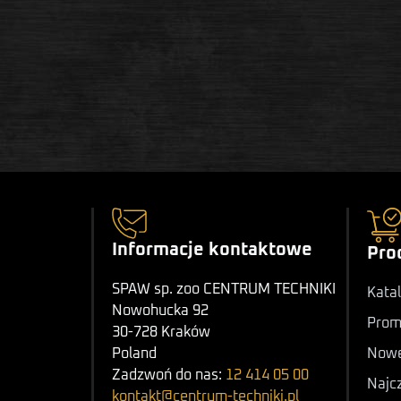
Informacje kontaktowe
Pro
SPAW sp. zoo CENTRUM TECHNIKI
Katal
Nowohucka 92
Prom
30-728 Kraków
Nowe
Poland
Zadzwoń do nas:
12 414 05 00
Najc
kontakt@centrum-techniki.pl