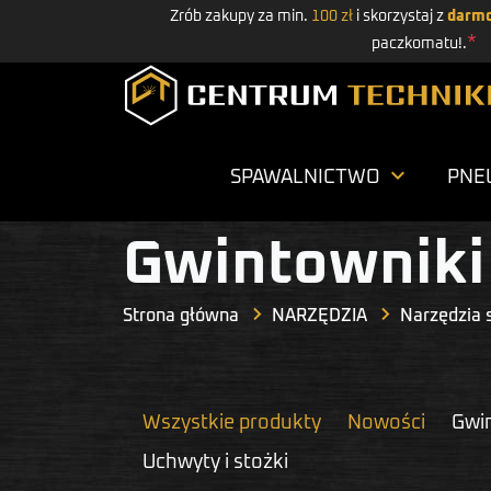
Zrób zakupy za min.
100 zł
i skorzystaj z
darmo
*
paczkomatu!.

SPAWALNICTWO
PNE
Gwintowniki 
Strona główna
NARZĘDZIA
Narzędzia 
Wszystkie produkty
Nowości
Gwin
Uchwyty i stożki