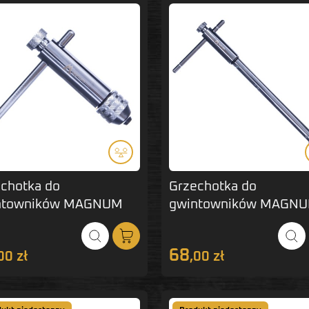
chotka do
Grzechotka do
ntowników MAGNUM
gwintowników MAGN
M12 krótka
M5-M12 długa
68
00 zł
,00 zł