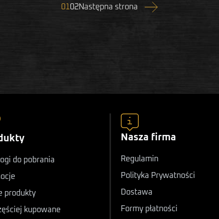
Następny
01
02
Następna strona
Nasza firma
dukty
Regulamin
ogi do pobrania
Polityka Prywatności
ocje
Dostawa
 produkty
Formy płatności
zęściej kupowane