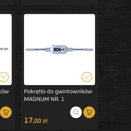
ików
Pokrętło do gwintowników
MAGNUM NR. 1
17
,00 zł