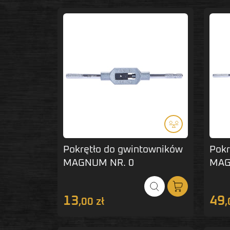
Pokrętło do gwintowników
Pokr
MAGNUM NR. 0
MAG
13
49
,00 zł
,