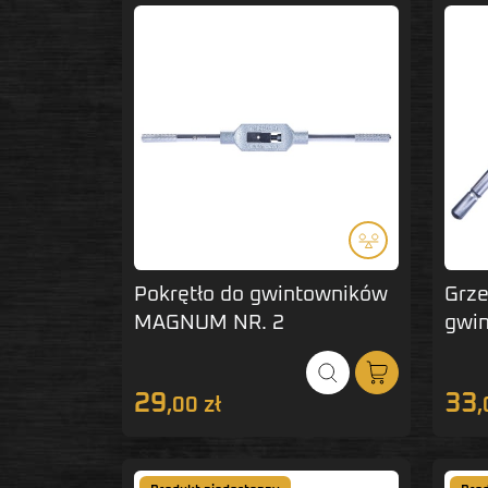
Pokrętło do gwintowników
Grze
MAGNUM NR. 2
gwi
M5-
29
33
,00 zł
,