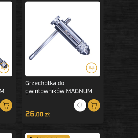
Grzechotka do
UM
gwintowników MAGNUM
M3-M10 krótka
26
,00 zł