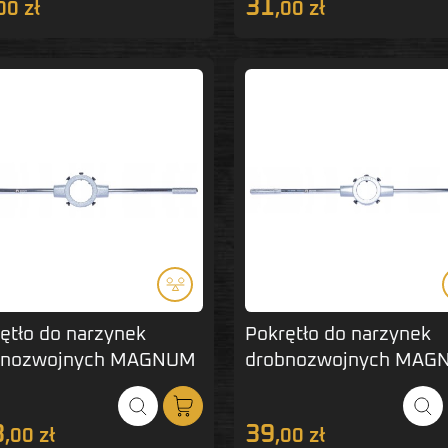
31
00 zł
,00 zł
ętło do narzynek
Pokrętło do narzynek
bnozwojnych MAGNUM
drobnozwojnych MAG
18 mm
45x14 mm
8
39
,00 zł
,00 zł