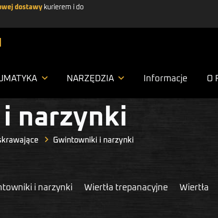
wej dostawy
kurierem i do


UMATYKA
NARZĘDZIA
Informacje
O 
i narzynki
skrawające
Gwintowniki i narzynki
towniki i narzynki
Wiertła trepanacyjne
Wiertła