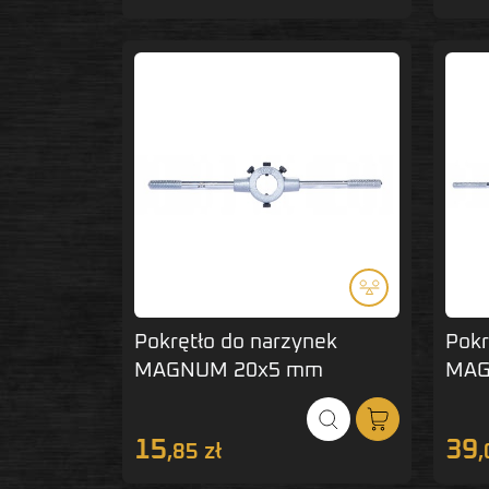
Pokrętło do narzynek
Pokr
MAGNUM 20x5 mm
MAG
15
39
,85 zł
,