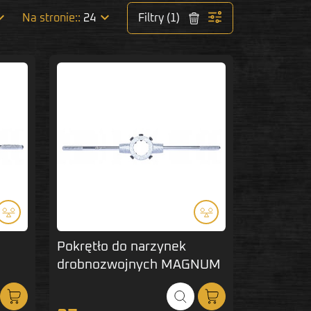


Na stronie::
24
Filtry (1)
Pokrętło do narzynek
drobnozwojnych MAGNUM
38x10 mm