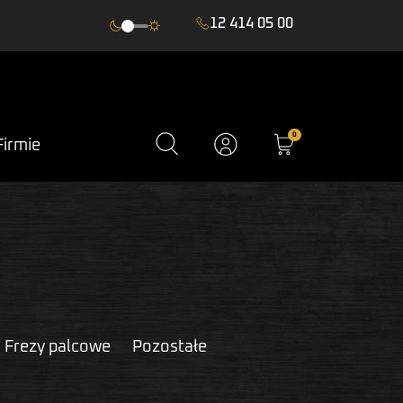
12 414 05 00
0
Firmie
Frezy palcowe
Pozostałe