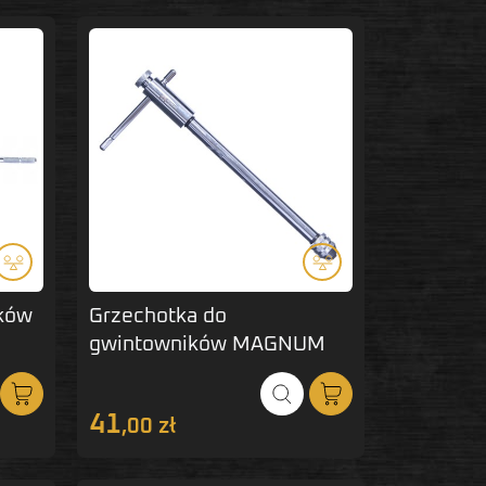
ików
Grzechotka do
gwintowników MAGNUM
M3-M10 długa
41
,00 zł