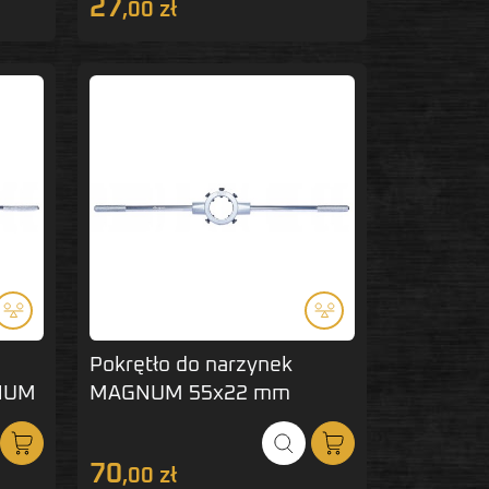
27
,00 zł
Pokrętło do narzynek
NUM
MAGNUM 55x22 mm
70
,00 zł