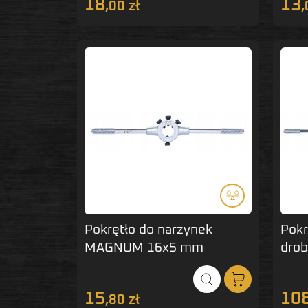
18
13
,00 zł
,
Pokrętło do narzynek
Pokr
MAGNUM 16x5 mm
dro
65x
15
10
,80 zł