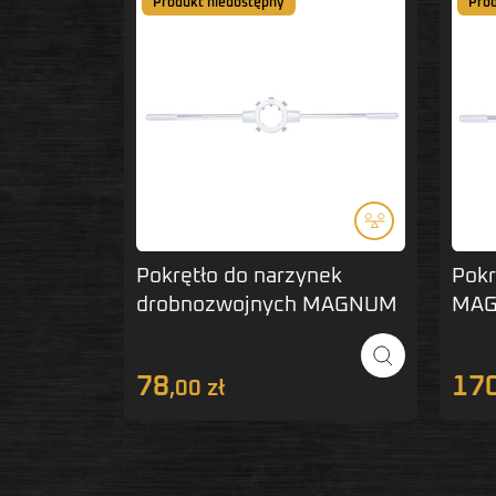
Produkt niedostępny
Pro
Pokrętło do narzynek
Pokr
drobnozwojnych MAGNUM
MAG
55x16 mm
78
17
,00 zł