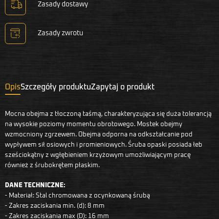
Zasady dostawy
Zasady zwrotu
Opis
Szczegóły produktu
Zapytaj o produkt
Mocna obejma z tłoczoną taśmą, charakteryzująca się duża tolerancją
na wysokie poziomy momentu obrotowego. Mostek obejmy
wzmocniony zgrzewem. Obejma odporna na odkształcanie pod
wypływem sił osiowych i promieniowych. Śruba opaski posiada łeb
sześciokątny z wgłębieniem krzyżowym umożliwiającym pracę
również z śrubokrętem płaskim.
DANE TECHNICZNE:
- Materiał: Stal chromowana z ocynkowaną śrubą
- Zakres zaciskania min. (d): 8 mm
- Zakres zaciskania max (D): 16 mm