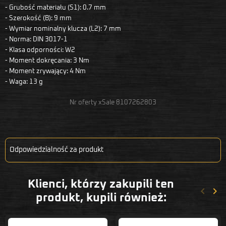
- Grubość materiału (S1): 0.7 mm
- Szerokość (B): 9 mm
- Wymiar nominalny klucza (L2): 7 mm
- Norma: DIN 3017-1
- Klasa odporności: W2
- Moment dokręcania: 3 Nm
- Moment zrywający: 4 Nm
- Waga: 13 g
Nr oferty xSale 8107262803
Odpowiedzialność za produkt
Klienci, którzy zakupili ten
keyboard_arrow_left
keyboard_arrow_right
Poprze
Nas
produkt, kupili również: