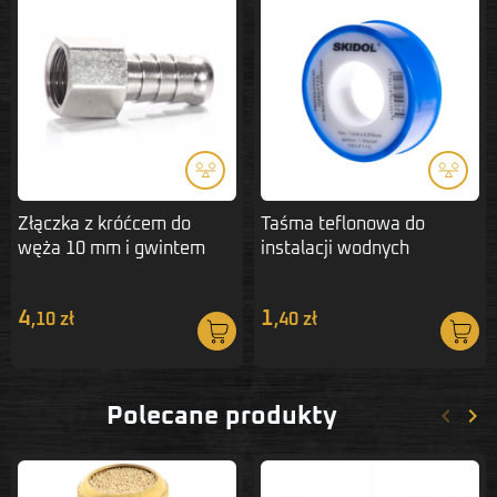
Złączka z króćcem do
Taśma teflonowa do
węża 10 mm i gwintem
instalacji wodnych
wewnętrznym 1/4"
i pneumatycznych 12 mm
4
1
,10 zł
,40 zł
keyboard_arrow_left
keyboard_arrow_right
Polecane produkty
Poprze
Nas