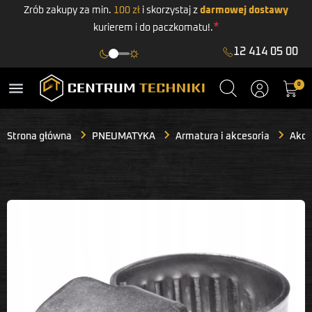
Zrób zakupy za min.
100 zł
i skorzystaj z
darmowej dostawy
*
kurierem i do paczkomatu!.
12 414 05 00
menu
0
Strona główna
PNEUMATYKA
Armatura i akcesoria
Akces