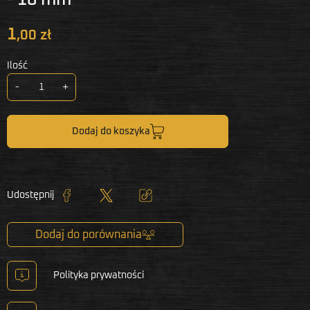
1
,00 zł
Ilość
-
+
Dodaj do koszyka
Udostępnij
Udostępnij
Tweetuj
Kopiuj link
Dodaj do porównania
Polityka prywatności