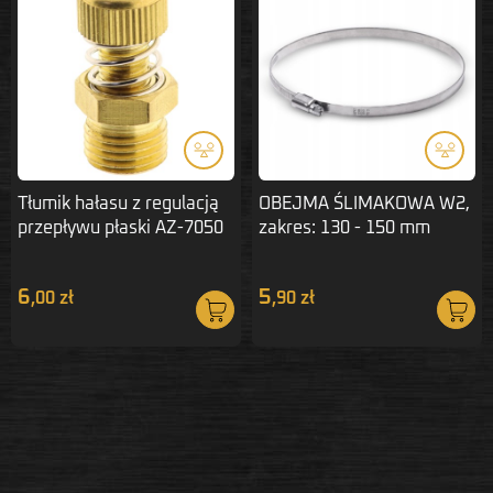
Tłumik hałasu z regulacją
OBEJMA ŚLIMAKOWA W2,
przepływu płaski AZ-7050
zakres: 130 - 150 mm
1/4"
6
5
,00 zł
,90 zł