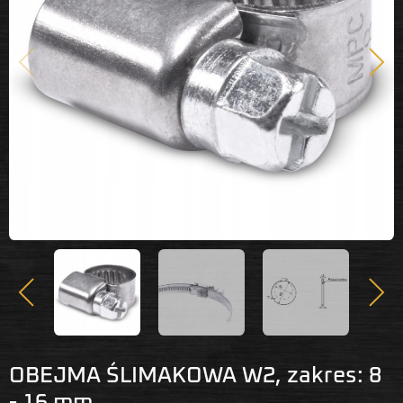
Poprzedni
Nast
Poprzedni
Nastę
OBEJMA ŚLIMAKOWA W2, zakres: 8
- 16 mm