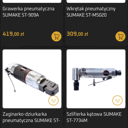
Grawerka pneumatyczna
Wkrętak pneumatyczny
SUMAKE ST-909A
SUMAKE ST-M5020
419
309
,00 zł
,00 zł
Zaginarko-dziurkarka
Szlifierka kątowa SUMAKE
pneumatyczna SUMAKE ST-
ST-7734M
6652D