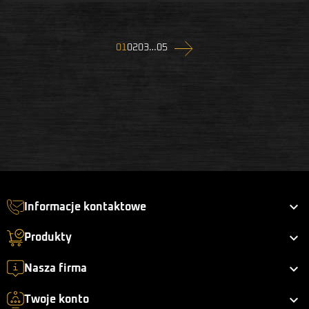
Następny
01
02
03
…
05

Informacje kontaktowe

Produkty

Nasza firma

Twoje konto