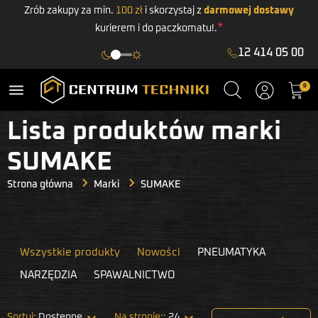
Zrób zakupy za min.
100 zł
i skorzystaj z
darmowej dostawy
*
kurierem i do paczkomatu!.
12 414 05 00
menu
0
Lista produktów marki
SUMAKE
Strona główna
Marki
SUMAKE
Wszystkie produkty
Nowości
PNEUMATYKA
NARZĘDZIA
SPAWALNICTWO


Sortuj:
Dostępne
Na stronie::
24