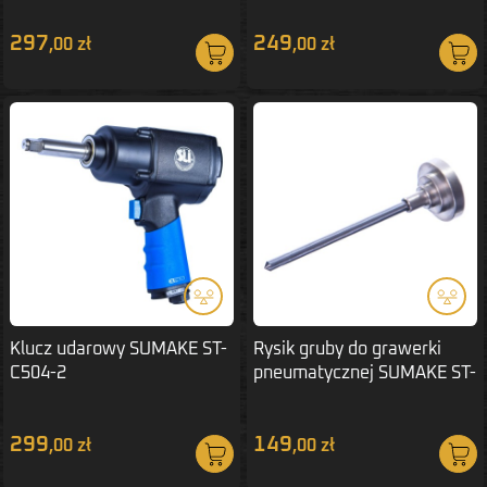
297
249
,00 zł
,00 zł
Klucz udarowy SUMAKE ST-
Rysik gruby do grawerki
C504-2
pneumatycznej SUMAKE ST-
909A
299
149
,00 zł
,00 zł