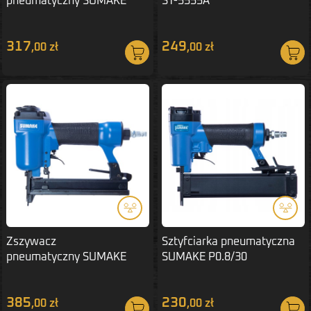
pneumatyczny SUMAKE
ST-5555A
Typ-1025J
317
249
,00 zł
,00 zł
Zszywacz
Sztyfciarka pneumatyczna
pneumatyczny SUMAKE
SUMAKE P0.8/30
Typ-80/25
385
230
,00 zł
,00 zł