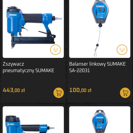
Zszywacz
Balanser linkowy SUMAKE
pneumatyczny SUMAKE
SA-22031
Typ-92/25
443
100
,00 zł
,00 zł