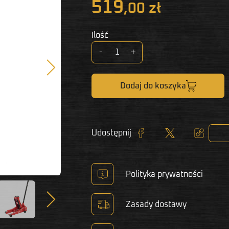
519
,00 zł
Ilość
-
+
Następny
Dodaj do koszyka
Udostępnij
Udostępnij
Tweetuj
Kopiuj lin
Polityka prywatności
Następny
Zasady dostawy