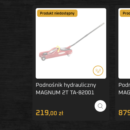
Produkt niedostępny
Pro
Podnośnik hydrauliczny
Pod
MAGNUM 2T TA-82001
MAG
219
87
,00 zł