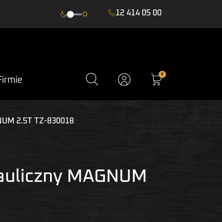
12 414 05 00
0
Firmie
NUM 2.5T TZ-830018
rauliczny MAGNUM