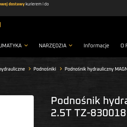
wej dostawy
kurierem i do


UMATYKA
NARZĘDZIA
Informacje
O 
hydrauliczne
Podnośniki
Podnośnik hydrauliczny MAG
Podnośnik hyd
2.5T TZ-830018