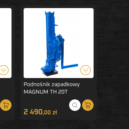
Produkt ni
Podnośnik zapadkowy
Guma po
MAGNUM TH 20T
MAGNU
T83502T
2 490
11
,00 zł
,00 zł