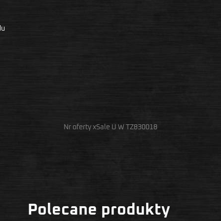
du
Nr oferty xSale U W TZ830018
Polecane produkty