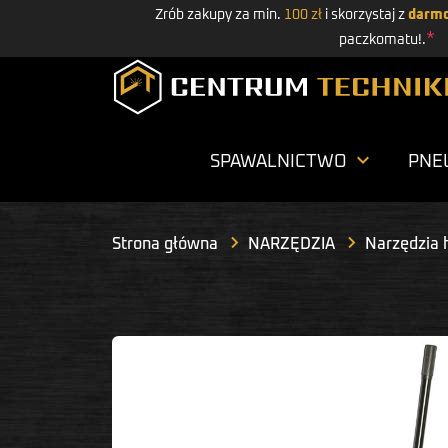
Zrób zakupy za min.
100 zł
i skorzystaj z
darmo
*
paczkomatu!.

SPAWALNICTWO
PNE
Strona główna
NARZĘDZIA
Narzędzia 