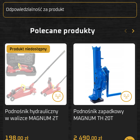
Odpowiedzialność za produkt
keyboard_arrow_left
keyboard_arrow_right
Polecane produkty
Poprze
Nas
Produkt niedostępny
Podnośnik hydrauliczny
Podnośnik zapadkowy
w walizce MAGNUM 2T
MAGNUM TH 20T
T820050S
198
2 490
,00 zł
,00 zł