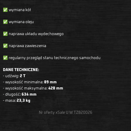
✅ wymiana kół
✅ wymiana oleju
✅ naprawa układu wydechowego
✅ naprawa zawieszenia
✅ regularny przegląd stanu technicznego samochodu
DANE TECHNICZNE:
- udźwig:
2 T
- wysokość minimalna:
89 mm
- wysokość maksymalna:
428 mm
- długość:
634 mm
- masa:
23,3 kg
Nr oferty xSale U W TZ820026