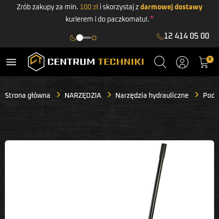
Zrób zakupy za min.
100 zł
i skorzystaj z
darmowej dostawy
*
kurierem i do paczkomatu!.
12 414 05 00
menu
0
Strona główna
NARZĘDZIA
Narzędzia hydrauliczne
Podn