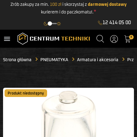
Zrób zakupy za min.
100 zł
i skorzystaj z
darmowej dostawy
*
kurierem i do paczkomatu!.
12 414 05 00
menu
0
Strona główna
PNEUMATYKA
Armatura i akcesoria
Przy
Produkt niedostępny