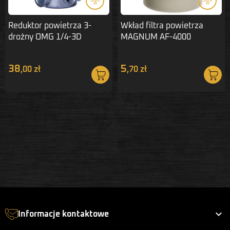
Reduktor powietrza 3-
Wkład filtra powietrza
drożny OMG 1/4-3D
MAGNUM AF-4000
z autospustem 5μm
polietylen
38
5
,00 zł
,70 zł

Informacje kontaktowe