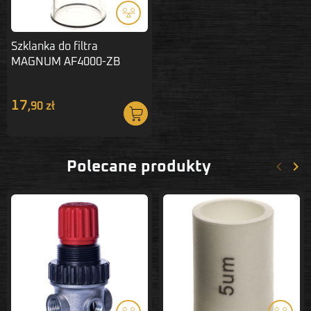
Szklanka do filtra
MAGNUM AF4000-ZB
17
,90 zł
keyboard_arrow_left
keyboard_arrow_right
Polecane produkty
Poprze
Nas