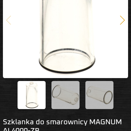
Poprzedni
Nast
Szklanka do smarownicy MAGNUM
AL4000-ZB