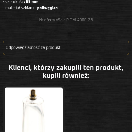
- szerokość
: 59 mm
- materiał szklanki:
poliwęglan
Nr oferty xSale P C AL4000-ZB
Odpowiedzialność za produkt
Klienci, którzy zakupili ten produkt,
kupili również: