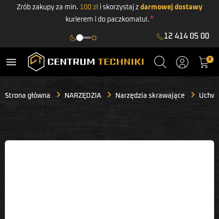
Zrób zakupy za min.
100 zł
i skorzystaj z
darmowej dostawy
*
kurierem i do paczkomatu!.
12 414 05 00
menu
0
Strona główna
NARZĘDZIA
Narzędzia skrawające
Uchwyt