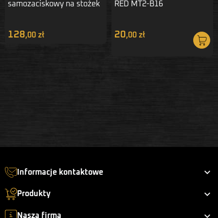
samozaciskowy na stożek
RED MT2-B16
B18 1-16 mm
128
20
,00 zł
,00 zł

Informacje kontaktowe

Produkty

Nasza firma