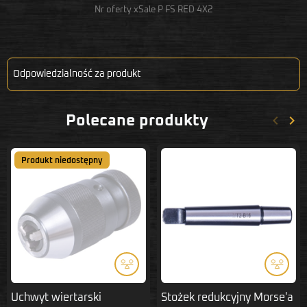
Nr oferty xSale P FS RED 4X2
Odpowiedzialność za produkt
keyboard_arrow_left
keyboard_arrow_right
Polecane produkty
Poprze
Nas
Produkt niedostępny
Uchwyt wiertarski
Stożek redukcyjny Morse'a