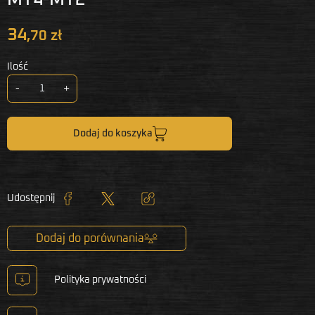
34
,70 zł
Ilość
-
+
Dodaj do koszyka
Udostępnij
Udostępnij
Tweetuj
Kopiuj link
Dodaj do porównania
Polityka prywatności