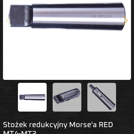
Poprzedni
Nast
Stożek redukcyjny Morse'a RED
MT4-MT2